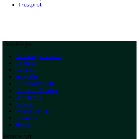
Trustpilot
Låna Pengar
Låna pengar snabbt
Blancolån
Kreditkort
Snabblån
Lån med BankID
Lån utan säkerhet
Lån utan uc
Privatlån
Refinansiering
Samla lån
SMSlån
Senaste nytt