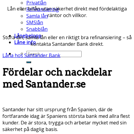
Privatlån
Lån eller billån utan säkerhet direkt med fördelaktiga
Refinansiering
räntor och villkor.
Samla lån
SMSlån
Snabblån
Lånebelopp
Stora lån, samla lån eller en riktigt bra refinansiering – så
Låne info
kontakta Santander Bank direkt.
Låna hos Santander Bank
Fördelar och nackdelar
med Santander.se
Santander har sitt ursprung från Spanien, där de
fortfarande idag är Spaniens största bank med allra flest
kunder. De är stora, trygga och arbetar mycket med sin
säkerhet på daglig basis.