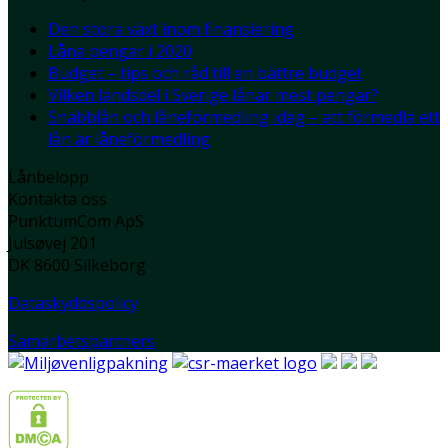
Den stora växt inom finansiering
Låna pengar i 2020
Budget – tips och råd till en bättre budget
Vilken landsdel i Sverige lånar mest pengar?
Snabblån och låneförmedling idag – att förmedla ett
lån är låneförmedling
Lånbelopp
Kontakta oss
PunktumCom ApS
Julsøvej 201
DK 8600 Silkeborg
Dataskyddspolicy
Samarbetspartners