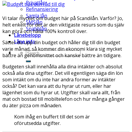
Privatlån
Refinansiering
Samla lån
Vi talar mycket om budget här på Scandilån. Varför? Jo,
SMSlån
helt enkelt för det är den viktigaste resurs som du själv
Snabblån
kan göra och hålla 100% kontroll över.
Lånebelopp
Låne info
Sätter du upp din budget och håller dig till din budget
varje månad, så kommer din ekonomi klara sig mycket
bättre än genomsnittet och kanske bättre än tidigare.
Budgeten skall innehålla alla dina intäkter och absolut
också alla dina utgifter. Det vill egentligen säga din lön
som intäkt om du inte har andra former av intäkter
också? Det kan vara att du hyrar ut rum, eller har
lägenhet som du hyrar ut. Utgifter skall vara allt, från
mat och bostad till mobiltelefon och hur många gånger
du äter pizza om månaden.
Kom ihåg en buffert till det som är
oförutsedda utgifter.