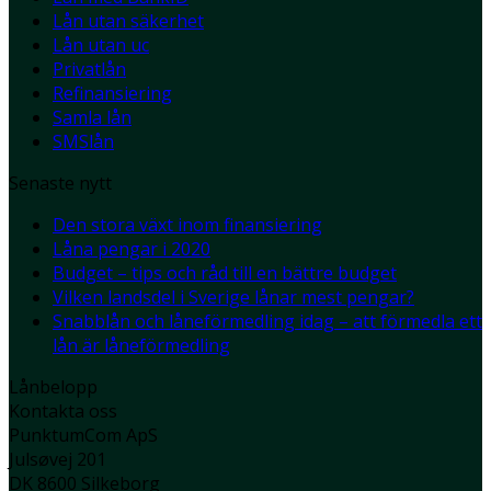
Lån utan säkerhet
Lån utan uc
Privatlån
Refinansiering
Samla lån
SMSlån
Senaste nytt
Den stora växt inom finansiering
Låna pengar i 2020
Budget – tips och råd till en bättre budget
Vilken landsdel i Sverige lånar mest pengar?
Snabblån och låneförmedling idag – att förmedla ett
lån är låneförmedling
Lånbelopp
Kontakta oss
PunktumCom ApS
Julsøvej 201
DK 8600 Silkeborg