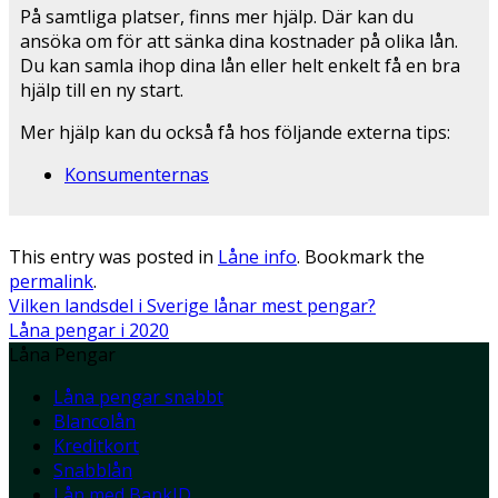
På samtliga platser, finns mer hjälp. Där kan du
ansöka om för att sänka dina kostnader på olika lån.
Du kan samla ihop dina lån eller helt enkelt få en bra
hjälp till en ny start.
Mer hjälp kan du också få hos följande externa tips:
Konsumenternas
This entry was posted in
Låne info
. Bookmark the
permalink
.
Vilken landsdel i Sverige lånar mest pengar?
Låna pengar i 2020
Låna Pengar
Låna pengar snabbt
Blancolån
Kreditkort
Snabblån
Lån med BankID