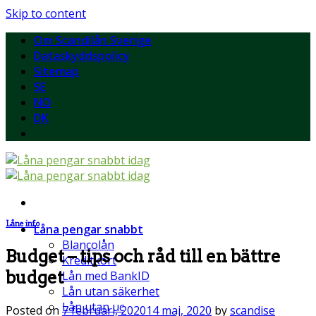
Skip to content
Om Scandilån Sverige
Dataskyddspolicy
Sitemap
SE
NO
DK
Låne info
Låna pengar snabbt
Blancolån
Budget – tips och råd till en bättre
Kreditkort
budget
Lån med BankID
Lån utan säkerhet
Lån utan uc
Posted on
7 februari, 2020
14 maj, 2020
by
scandise