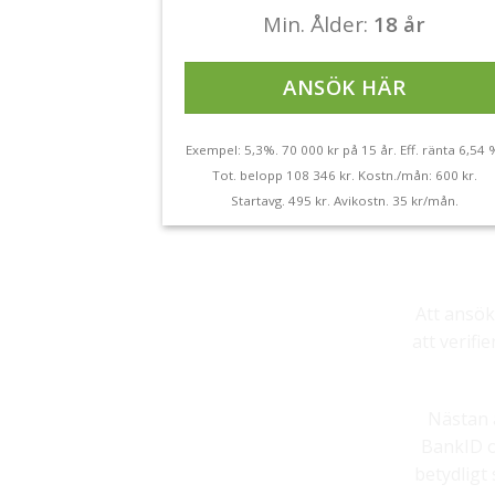
Min. Ålder:
18 år
ANSÖK HÄR
Exempel: 5,3%. 70 000 kr på 15 år. Eff. ränta 6,54 
Tot. belopp 108 346 kr. Kostn./mån: 600 kr.
Startavg. 495 kr. Avikostn. 35 kr/mån.
Att ansök
att verifi
Nästan 
BankID o
betydligt