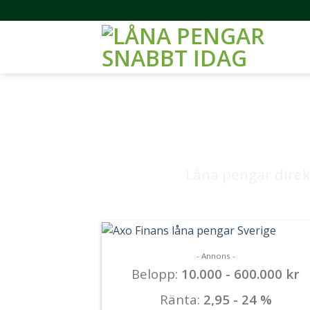
Skip
to
content
Låna pengar direk
- Annons -
Belopp:
10.000 - 600.000 kr
Ränta:
2,95 - 24 %