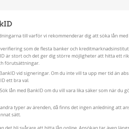
kID
edningarna till varför vi rekommenderar dig att söka lån me
erifiering som de flesta banker och kreditmarknadsinstitut
 är stort och det ger dig större möjligheter att hitta ett ri
ch förutsättningar.
BankID vid signeringar. Om du inte vill ta upp mer tid än ab
D ett bra val.
. Sök lån med BankID om du vill vara lika säker som när du 
ndra typer av ärenden, då finns det ingen anledning att an
nnat sätt.
 det bli svårare att hitta lån online. Ansökan tar även läng