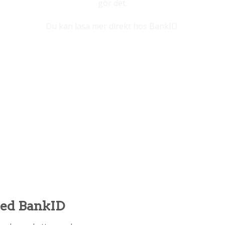
gör det.
Du kan läsa mer direkt hos
BankID
.
 med BankID