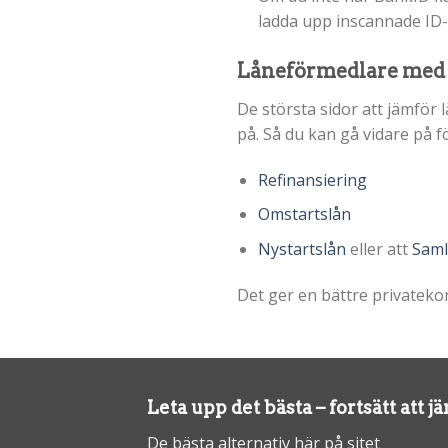
ladda upp inscannade ID
Låneförmedlare med
De största sidor att jämför
på. Så du kan gå vidare på fö
Refinansiering
Omstartslån
Nystartslån
eller att
Saml
Det ger en bättre privateko
Leta upp det bästa – fortsätt att j
De bästa alternativ här på sitet