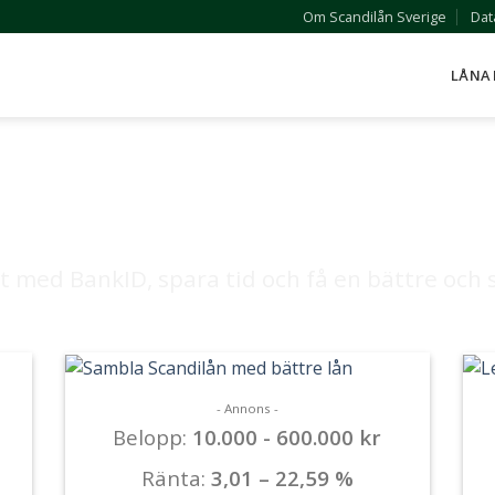
Om Scandilån Sverige
Dat
LÅNA
Lån med BankID
t med BankID, spara tid och få en bättre och 
- Annons -
Belopp:
10.000 - 600.000 kr
Ränta:
3,01 – 22,59 %