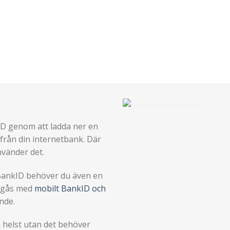
ID genom att ladda ner en
n från din internetbank. Där
nvänder det.
 BankID behöver du även en
ingås med
mobilt BankID och
nde.
m helst utan det behöver