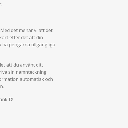
r.
Med det menar vi att det
kort efter det att din
du ha pengarna tillgängliga
et att du använt ditt
kriva sin namnteckning.
ormation automatisk och
n.
BankID!