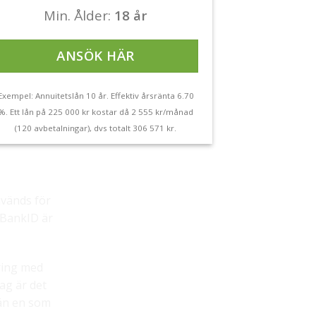
Min. Ålder:
18 år
ANSÖK HÄR
Exempel: Annuitetslån 10 år. Effektiv årsränta 6.70
%. Ett lån på 225 000 kr kostar då 2 555 kr/månad
(120 avbetalningar), dvs totalt 306 571 kr.
nvänds för
n BankID är
ring med
ag är det
 än en som