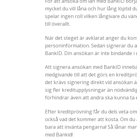
För att ansöka om lån med BankID börj
mycket du vill låna och hur lång löptid du 
spelar ingen roll vilken långivare du vänd
till överallt.
När det steget är avklarat anger du kon
personinformation. Sedan signerar du a
BankID. Din ansökan är inte bindande i 
Att signera ansökan med BankID innebär
medgivande till att det görs en kreditprö
det krävs signering direkt vid ansökan är
sig fler kreditupplysningar än nödvänd
förhindrar även att andra ska kunna ta et
Efter kreditprövning får du dels veta om 
också vad det kommer att kosta. Om du a
bara att invänta pengarna! Så lånar ma
med Bankid!