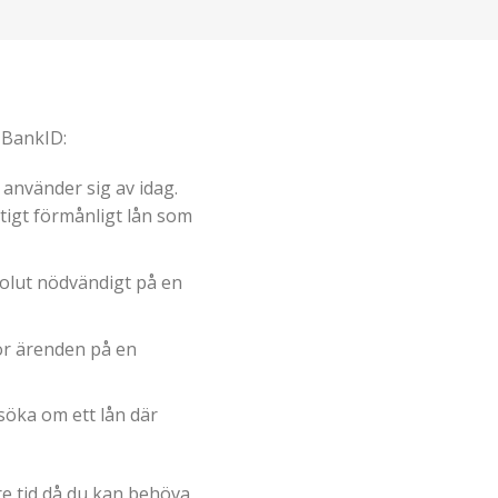
d BankID:
 använder sig av idag.
ktigt förmånligt lån som
solut nödvändigt på en
gör ärenden på en
söka om ett lån där
re tid då du kan behöva