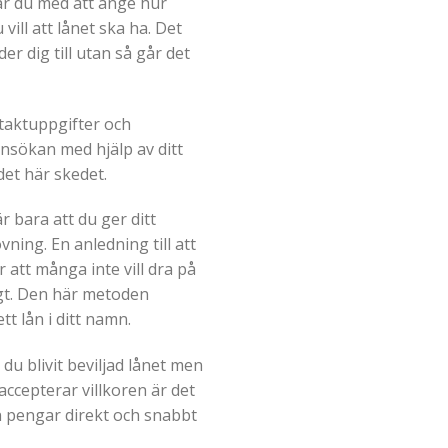
ar du med att ange hur
vill att lånet ska ha. Det
er dig till utan så går det
taktuppgifter och
nsökan med hjälp av ditt
det här skedet.
 bara att du ger ditt
vning. En anledning till att
 att många inte vill dra på
igt. Den här metoden
t lån i ditt namn.
du blivit beviljad lånet men
ccepterar villkoren är det
n pengar direkt och snabbt