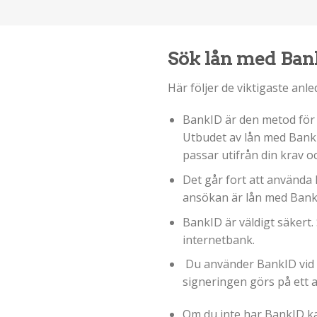
Sök lån med Ban
Här följer de viktigaste anl
BankID är den metod för v
Utbudet av lån med BankID
passar utifrån din krav o
Det går fort att använda 
ansökan är lån med BankI
BankID är väldigt säkert
internetbank.
Du använder BankID vid a
signeringen görs på ett a
Om du inte har BankID kan