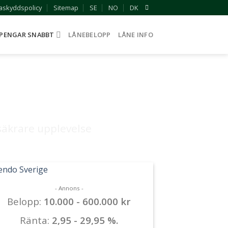
askyddspolicy
Sitemap
SE
NO
DK
 PENGAR SNABBT
LÅNEBELOPP
LÅNE INFO
säkrare upplevelse
- Annons -
Belopp:
10.000 - 600.000 kr
Ränta:
2,95 - 29,95 %.