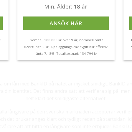
Min. Ålder:
18 år
ANSÖK HÄR
%.
Exempel: 100 000 kr över 9 år, nominell ränta
6,95% och 0 kr i uppläggnings-/aviavgift blir effektiv
ränta 7,18%. Totalkostnad: 134 794 kr
Vad betyder lån med BankID?
a om lån med BankID på nätet är mycket smidigt. BankID a
era din identitet. Det finns andra sätt att verifiera sig på, me
helt klart det smidigaste alternativet.
alla långivare på den svenska marknaden accepterar verifie
ch det brukar anges klart och tydligt redan på startsidan. Id
 svårare att att hitta en långivare som inte erbjuder BankID