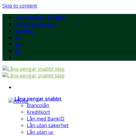
Skip to content
Om Scandilån Sverige
Dataskyddspolicy
Sitemap
SE
NO
DK
Låna pengar snabbt
Blancolån
Kreditkort
Lån med BankID
Lån utan säkerhet
Lån utan uc