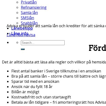
Privatlån
Refinansiering
Samla lån
SMSlån
Snabblån
Advisa erbjuder att samla lån och krediter för att sänka
Lånebelopp
Låne info
Låna hos Advisa
Förd
Det är alltid bästa att läsa alla regler och villkor på hemsi
Flest antal banker i Sverige tillknutna i en ansökan
Bra på att samla lån – större chans till bättre och läg
Sparar tid med en ansökan
Ansök när du fyllt 18 år
Billån är möjligt
Kostnadsfritt och utan startavgift
Betala av lån tidigare – fri amorteringsrätt hos Advis