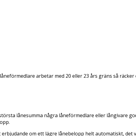
ra låneförmedlare arbetar med 20 eller 23 års gräns så räcker 
n största lånesumma några låneförmedlare eller långivare 
lopp.
 erbjudande om ett lägre lånebelopp helt automatiskt, det 